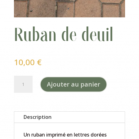
Ruban de deuil
10,00
€
quantité
Ajouter au panier
de
Ruban
de
deuil
Description
Un ruban imprimé en lettres dorées