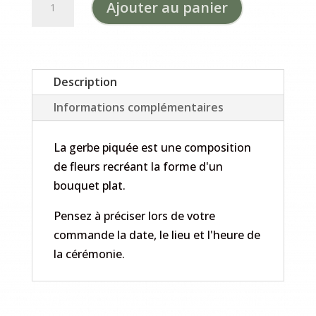
Ajouter au panier
de
Gerbe
piquée
tons
Description
chauds
Informations complémentaires
La gerbe piquée est une composition
de fleurs recréant la forme d'un
bouquet plat.
Pensez à préciser lors de votre
commande la date, le lieu et l'heure de
la cérémonie.