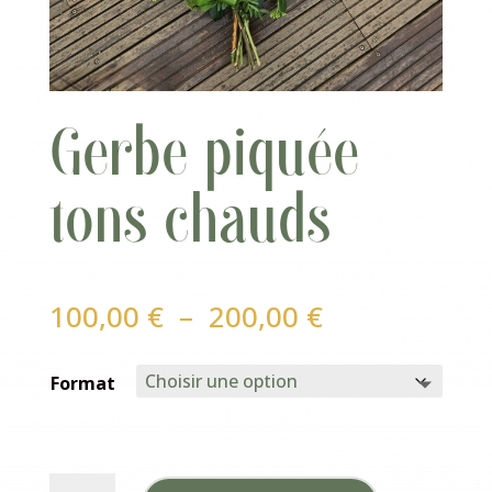
Gerbe piquée
tons chauds
Plage
100,00
€
–
200,00
€
de
prix :
Format
100,00 €
à
200,00 €
quantité