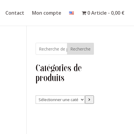
Contact
Mon compte
0 Article
0,00 €
Recherche
Catégories de
produits
Sélectionner
une
catégorie